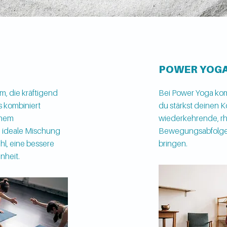
POWER YOG
m, die kräftigend
Bei Power Yoga kom
s kombiniert
du stärkst deinen K
inem
wiederkehrende, r
 ideale M
ischung
Bewegungsabfolgen 
hl, eine bessere
bringen.
nheit.