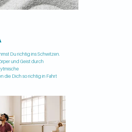
A
mst Du richtig ins Schwitzen.
örper und Geist durch
hytmische
die Dich so richtig in Fahrt