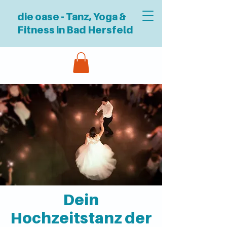
die oase - Tanz, Yoga &
Fitness in Bad Hersfeld
Dein
Hochzeitstanz der