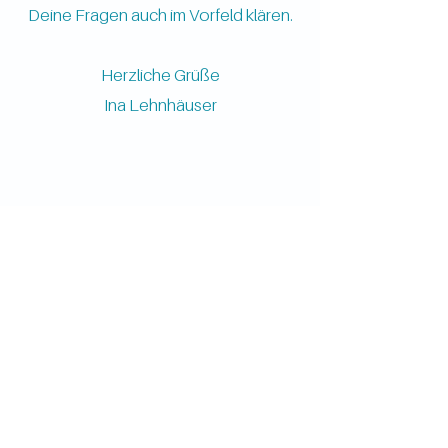
Deine Fragen auch im Vorfeld klären.
Herzliche Grüße
Ina Lehnhäuser
die oase
+49 15206585151
Impressum
info@dieoase-badhersfeld.de
Weinstraße 2-4 (2.OG)
36251 Bad Hersfeld,