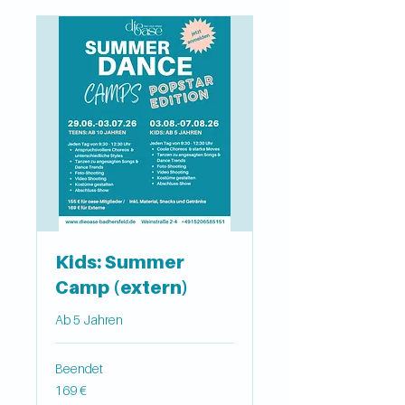
Kids: Summer
Camp (extern)
Ab 5 Jahren
Beendet
169
169 €
Euro