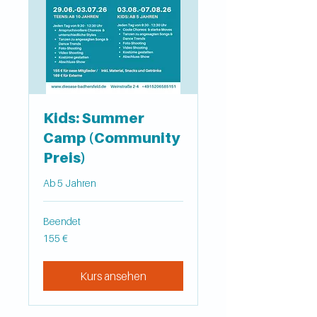
Kids: Summer
Camp (Community
Preis)
Ab 5 Jahren
Beendet
155
155 €
Euro
Kurs ansehen