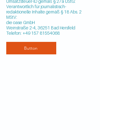
Umsatzsteuer-ID gemäß § 27a UStG:
Verantwortlich für journalistisch-
redaktionelle Inhalte gemäß § 18 Abs. 2
MStV:
die oase GmbH
Weinstraße 2-4, 36251 Bad Hersfeld
Telefon:
+49 157 81554068
Button
die oase
Impressum
info@dieoase-badhersfeld.de