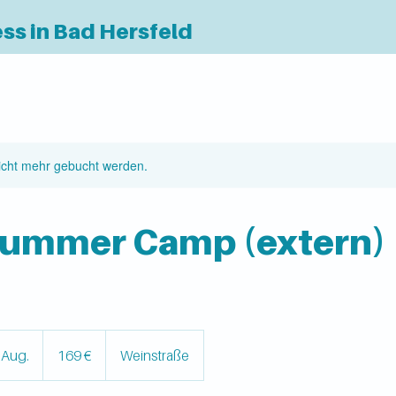
ess in Bad Hersfeld
icht mehr gebucht werden.
Summer Camp (extern)
169
Euro
 Aug.
B
169 €
Weinstraße
e