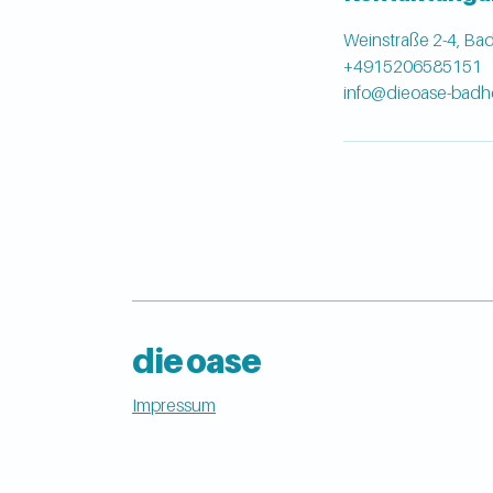
Weinstraße 2-4, Ba
+4915206585151
info@dieoase-badhe
die oase
Impressum