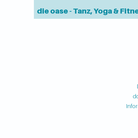
die oase - Tanz, Yoga & Fitn
do
Info